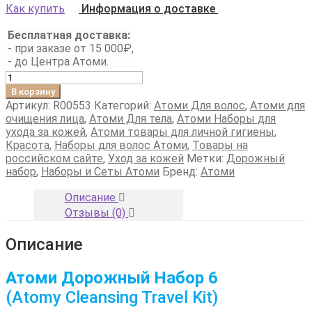
Как купить
Информация о доставке
Бесплатная доставка:
- при заказе от 15 000₽,
- до Центра Атоми.
Количество
товара
В корзину
Атоми
Артикул:
R00553
Категорий:
Атоми Для волос
,
Атоми для
Дорожный
очищения лица
,
Атоми Для тела
,
Атоми Наборы для
Набор
ухода за кожей
,
Атоми товары для личной гигиены
,
6
Красота
,
Наборы для волос Атоми
,
Товары на
российском сайте
,
Уход за кожей
Метки:
Дорожный
набор
,
Наборы и Сеты Атоми
Бренд:
Атоми
Описание
Отзывы (0)
Описание
Атоми Дорожный Набор 6
(Atomy Cleansing Travel Kit)