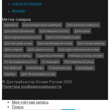
НОВАЯ ЗЕЛАНДИЯ
ЯПОНИЯ
Метки товаров
Аделика
Безсульфатные шампуни
Для ванной комнаты
Для вегетарианцев
Для жирных волос
Для кухни
Для нормальных волос
Для осветления кожи
Для питания кожи
Для проблемной кожи
Для спортсменов
Для стирки
Для сухих волос
Для чувствительной кожи
Дорожный набор
Здоровье печени
Наборы и Сеты Атоми
От выпадения волос
От морщин
Протеиновый уход
Рут Вайтал
Скалпкеар
С прополисом
Суперфуды
Хербал
для Увлажнения кожи
© Дистрибьютор Атоми Россия 2026
Политика конфиденциальности
.
Моя учётная запись
Поиск