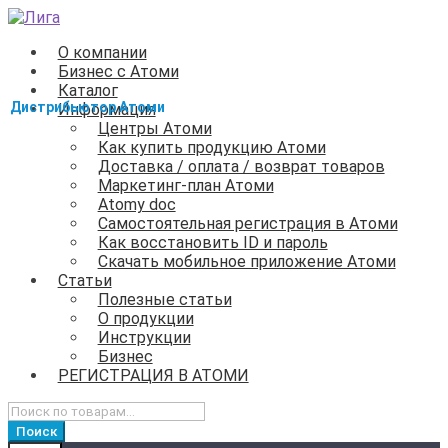
Перейти
Перейти
к
к
О компании
навигации
содержимому
Бизнес с Атоми
Каталог
Информация
Центры Атоми
Как купить продукцию Атоми
Доставка / оплата / возврат товаров
Маркетинг-план Атоми
Atomy doc
Самостоятельная регистрация в Атоми
Как восстановить ID и пароль
Скачать мобильное приложение Атоми
Статьи
Полезные статьи
О продукции
Инструкции
Бизнес
РЕГИСТРАЦИЯ В АТОМИ
Искать:
Поиск