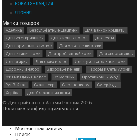
НОВАЯ ЗЕЛАНДИЯ
ЯПОНИЯ
Метки товаров
Аделика
Безсульфатные шампуни
Для ванной комнаты
Для вегетарианцев
Для жирных волос
Для кухни
Для нормальных волос
Для осветления кожи
Для питания кожи
Для проблемной кожи
Для спортсменов
Для стирки
Для сухих волос
Для чувствительной кожи
Дорожный набор
Здоровье печени
Наборы и Сеты Атоми
От выпадения волос
От морщин
Протеиновый уход
Рут Вайтал
Скалпкеар
С прополисом
Суперфуды
Хербал
для Увлажнения кожи
© Дистрибьютор Атоми Россия 2026
Политика конфиденциальности
.
Моя учётная запись
Поиск