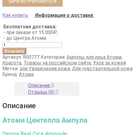
ЗАРЕГИСТРИРОВАТЬСЯ
Как купить
Информация о доставке
Бесплатная доставка:
- при заказе от 15 000₽,
- до Центра Атоми.
Количество
товара
В корзину
Атоми
Артикул:
R00777
Категории:
Ампулы для лица Атоми
,
Центелла
Красота
,
Товары на российском сайте
,
Уход за кожей
Ампула
Метки:
для Увлажнения кожи
,
Для чувствительной кожи
Бренд:
Атоми
Описание
Отзывы (0)
Описание
Атоми Центелла Ампула
Derma Real Cica Ampoule