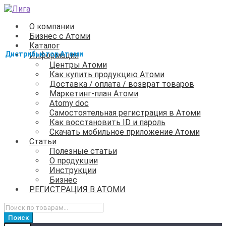
Перейти
Перейти
к
к
О компании
навигации
содержимому
Бизнес с Атоми
Каталог
Информация
Центры Атоми
Как купить продукцию Атоми
Доставка / оплата / возврат товаров
Маркетинг-план Атоми
Atomy doc
Самостоятельная регистрация в Атоми
Как восстановить ID и пароль
Скачать мобильное приложение Атоми
Статьи
Полезные статьи
О продукции
Инструкции
Бизнес
РЕГИСТРАЦИЯ В АТОМИ
Искать:
Поиск