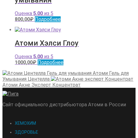
Оценка
5.00
из 5
800,00
₽
Подробнее
Атоми Хэлси Глоу
Оценка
5.00
из 5
1000,00
₽
Подробнее
Атоми Гель для
Умывания Центелла
Атоми Акне Эксперт Концентрат
Сайт официального дистрибьютора Атоми в России
ХЕМОХИМ
ЗДОРОВЬЕ