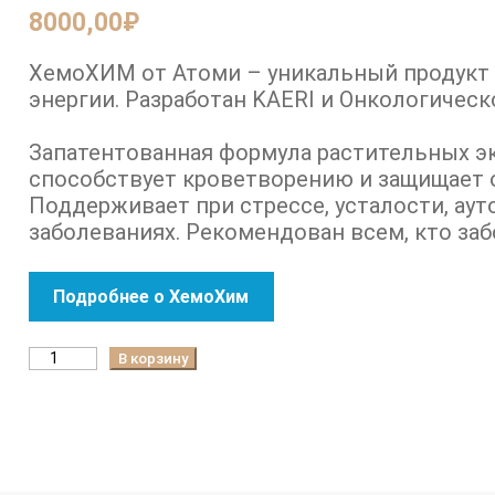
8000,00
₽
ХемоХИМ от Атоми – уникальный продукт
энергии. Разработан KAERI и Онкологическ
Запатентованная формула растительных эк
способствует кроветворению и защищает 
Поддерживает при стрессе, усталости, ау
заболеваниях. Рекомендован всем, кто заб
Подробнее о ХемоХим
К
В корзину
о
л
и
ч
е
с