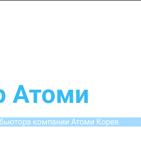
р Атоми
бьютора компании Атоми Корея.