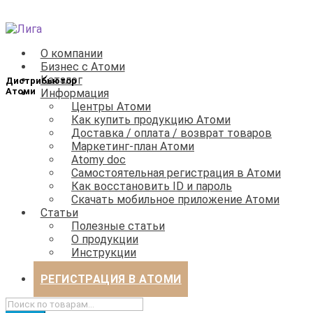
Перейти
Перейти
к
к
О компании
навигации
содержимому
Бизнес с Атоми
Каталог
Информация
Центры Атоми
Как купить продукцию Атоми
Доставка / оплата / возврат товаров
Маркетинг-план Атоми
Atomy doc
Самостоятельная регистрация в Атоми
Как восстановить ID и пароль
Скачать мобильное приложение Атоми
Статьи
Полезные статьи
О продукции
Инструкции
Бизнес
РЕГИСТРАЦИЯ В АТОМИ
Искать: