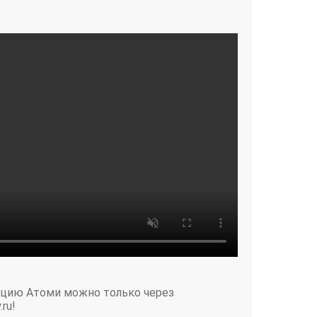
кцию Атоми можно только через
.ru!