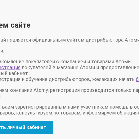
ем сайте
айт является официальным сайтом дистрибьютора Атоми
и:
акомление покупателей с компанией и товарами Атоми.
истрация
покупателей в магазине Атоми и предоставление
ный кабинет.
истрация и обучение дистрибьюторов, желающих начать
б
иям компании Atomy, регистрация производится только п
.
ваем зарегистрированным нами участникам помощь в о
оваров, консультируем по товарам, информируем об акция
ть личный кабинет