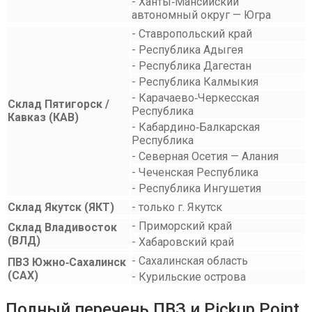
- Ханты‑Мансийский
автономный округ — Югра
- Ставропольский край
- Республика Адыгея
- Республика Дагестан
- Республика Калмыкия
- Карачаево‑Черкесская
Склад Пятигорск /
Республика
Кавказ (КАВ)
- Кабардино‑Балкарская
Республика
- Северная Осетия — Алания
- Чеченская Республика
- Республика Ингушетия
Склад Якутск (ЯКТ)
- только г. Якутск
- Приморский край
Склад Владивосток
(ВЛД)
- Хабаровский край
- Сахалинская область
ПВЗ Южно‑Сахалинск
(САХ)
- Курильские острова
Полный перечень ПВЗ и Pickup Point