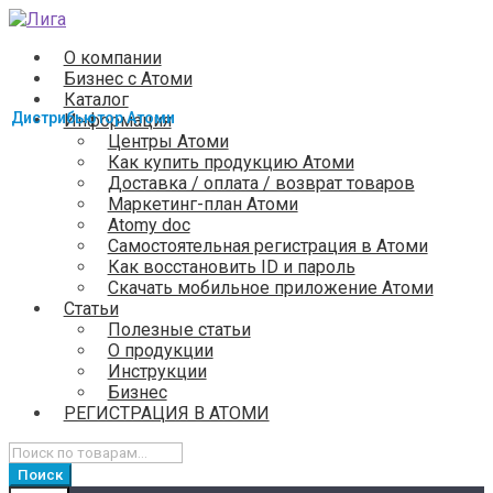
Перейти
Перейти
к
к
О компании
навигации
содержимому
Бизнес с Атоми
Каталог
Информация
Центры Атоми
Как купить продукцию Атоми
Доставка / оплата / возврат товаров
Маркетинг-план Атоми
Atomy doc
Самостоятельная регистрация в Атоми
Как восстановить ID и пароль
Скачать мобильное приложение Атоми
Статьи
Полезные статьи
О продукции
Инструкции
Бизнес
РЕГИСТРАЦИЯ В АТОМИ
Искать:
Поиск