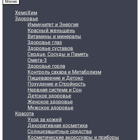
Меню
ХемоХим
Здоровье
Иммунитет и Энергия
Красный женьшень
Витамины и минералы
Здоровье глаз
Здоровье суставов
Сердце, Сосуды и Память
Омега-3
Здоровье горла
Контроль сахара и Метаболизм
Пищеварение и Детокс
Похудение и Стройность
Нервная система и Сон
Детское здоровье
Женское здоровье
Мужское здоровье
Красота
Уход за кожей
Декоративная косметика
Солнцезащитные средства
Косметические аксессуары и приборы