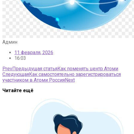
Админ
11 февраля, 2026
16:03
Prev
Предыдущая статья
Как поменять центр Атоми
Следующая
Как самостоятельно зарегистрироваться
участником в Атоми Россия
Next
Читайте ещё