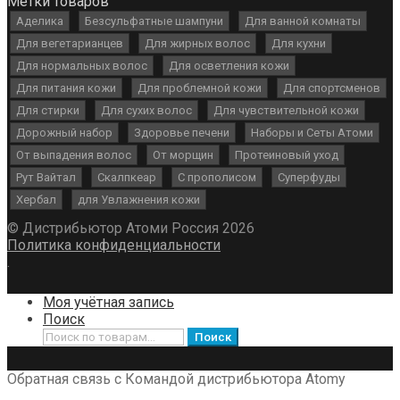
Метки товаров
Аделика
Безсульфатные шампуни
Для ванной комнаты
Для вегетарианцев
Для жирных волос
Для кухни
Для нормальных волос
Для осветления кожи
Для питания кожи
Для проблемной кожи
Для спортсменов
Для стирки
Для сухих волос
Для чувствительной кожи
Дорожный набор
Здоровье печени
Наборы и Сеты Атоми
От выпадения волос
От морщин
Протеиновый уход
Рут Вайтал
Скалпкеар
С прополисом
Суперфуды
Хербал
для Увлажнения кожи
© Дистрибьютор Атоми Россия 2026
Политика конфиденциальности
.
Моя учётная запись
Поиск
Искать:
Поиск
Обратная связь с Командой дистрибьютора Atomy