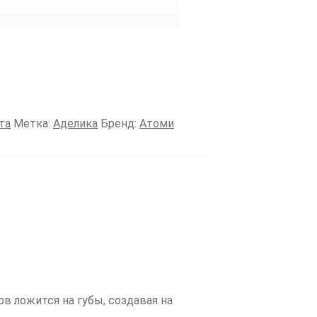
та
Метка:
Аделика
Бренд:
Атоми
в ложится на губы, создавая на