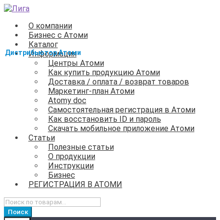
Перейти
Перейти
к
к
О компании
навигации
содержимому
Бизнес с Атоми
Каталог
Информация
Центры Атоми
Как купить продукцию Атоми
Доставка / оплата / возврат товаров
Маркетинг-план Атоми
Atomy doc
Самостоятельная регистрация в Атоми
Как восстановить ID и пароль
Скачать мобильное приложение Атоми
Статьи
Полезные статьи
О продукции
Инструкции
Бизнес
РЕГИСТРАЦИЯ В АТОМИ
Искать:
Поиск