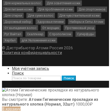
Для нормальных волос
Для осветления кожи
Для питания кожи
Для проблемной кожи
Для спортсменов
Для стирки
Для сухих волос
Для чувствительной кожи
Дорожный набор
Здоровье печени
Наборы и Сеты Атоми
От выпадения волос
От морщин
Протеиновый уход
Рут Вайтал
Скалпкеар
С прополисом
Суперфуды
Хербал
для Увлажнения кожи
© Дистрибьютор Атоми Россия 2026
Политика конфиденциальности
.
Моя учётная запись
Поиск
Искать:
Поиск
Вы смотрите:
Атоми Гигиенические прокладки из
натурального хлопка (Нормал, 32шт)
1000,00
₽
В корзину