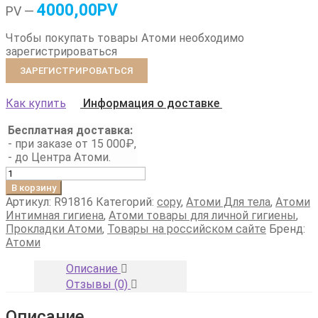
4000,00PV
PV —
Чтобы покупать товары Атоми необходимо
зарегистрироваться
ЗАРЕГИСТРИРОВАТЬСЯ
Как купить
Информация о доставке
Бесплатная доставка:
- при заказе от 15 000₽,
- до Центра Атоми.
Количество
товара
В корзину
Атоми
Артикул:
R91816
Категорий:
copy
,
Атоми Для тела
,
Атоми
Гигиенические
Интимная гигиена
,
Атоми товары для личной гигиены
,
прокладки
Прокладки Атоми
,
Товары на российском сайте
Бренд:
из
Атоми
натурального
хлопка
Описание
(Нормал,
Отзывы (0)
32шт)
Описание