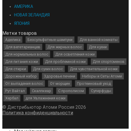
АМЕРИКА
НОВАЯ ЗЕЛАНДИЯ
ЯПОНИЯ
Метки товаров
Аделика
Безсульфатные шампуни
Для ванной комнаты
Для вегетарианцев
Для жирных волос
Для кухни
Для нормальных волос
Для осветления кожи
Для питания кожи
Для проблемной кожи
Для спортсменов
Для стирки
Для сухих волос
Для чувствительной кожи
Дорожный набор
Здоровье печени
Наборы и Сеты Атоми
От выпадения волос
От морщин
Протеиновый уход
Рут Вайтал
Скалпкеар
С прополисом
Суперфуды
Хербал
для Увлажнения кожи
© Дистрибьютор Атоми Россия 2026
Политика конфиденциальности
.