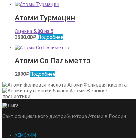
Атоми Турмацин
Оценка
5.00
из 5
3500,00
₽
Подробнее
Атоми Со Пальметто
2800
₽
Подробнее
Атоми Фолиевая кислота
Атоми Женские
пробиотики
Сайт официального дистрибьютора Атоми в России
ХЕМОХИМ