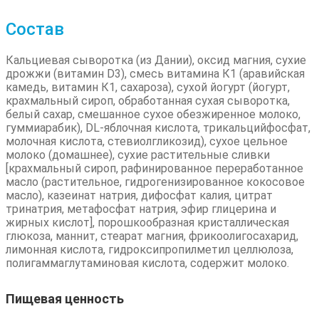
Состав
Кальциевая сыворотка (из Дании), оксид магния, сухие
дрожжи (витамин D3), смесь витамина К1 (аравийская
камедь, витамин К1, сахароза), сухой йогурт (йогурт,
крахмальный сироп, обработанная сухая сыворотка,
белый сахар, смешанное сухое обезжиренное молоко,
гуммиарабик), DL-яблочная кислота, трикальцийфосфат,
молочная кислота, стевиолгликозид), сухое цельное
молоко (домашнее), сухие растительные сливки
[крахмальный сироп, рафинированное переработанное
масло (растительное, гидрогенизированное кокосовое
масло), казеинат натрия, дифосфат калия, цитрат
тринатрия, метафосфат натрия, эфир глицерина и
жирных кислот], порошкообразная кристаллическая
глюкоза, маннит, стеарат магния, фрикоолигосахарид,
лимонная кислота, гидроксипропилметил целлюлоза,
полигаммаглутаминовая кислота, содержит молоко.
Пищевая ценность