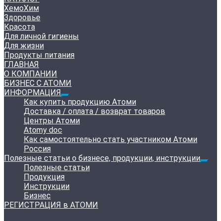
ХемоХим
Здоровье
Красота
Для личной гигиены
Для жизни
Продукты питания
ГЛАВНАЯ
О КОМПАНИИ
БИЗНЕС С АТОМИ
ИНФОРМАЦИЯ
Развернутое
Как купить продукцию Атоми
вложенное
Доставка / оплата / возврат товаров
меню
Центры Атоми
Atomy doc
Как самостоятельно стать участником Атоми
Россия
Полезные статьи о бизнесе, продукции, инструкции
Разв
Полезные статьи
влож
Продукция
мен
Инструкции
Бизнес
РЕГИСТРАЦИЯ в АТОМИ