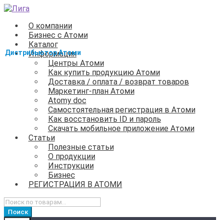
Перейти
Перейти
к
к
О компании
навигации
содержимому
Бизнес с Атоми
Каталог
Информация
Центры Атоми
Как купить продукцию Атоми
Доставка / оплата / возврат товаров
Маркетинг-план Атоми
Atomy doc
Самостоятельная регистрация в Атоми
Как восстановить ID и пароль
Скачать мобильное приложение Атоми
Статьи
Полезные статьи
О продукции
Инструкции
Бизнес
РЕГИСТРАЦИЯ В АТОМИ
Искать:
Поиск