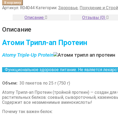
товара
В корзину
Атоми
Артикул:
R04044
Категории:
Здоровье
,
Похудение и Стро
Трипл-
ап
Описание
Отзывы (0)
Протеин
Описание
Атоми Трипл-ап Протеин
Atomy Triple-Up Protein
Функциональное здоровое питание. Не является лекарс
Объем:
30 пакетов по
25 г
(750 г)
Atomy Трипл-ап Протеин (тройной протеин) — создан дл
растительных белков: соевый, сывороточный, казеинов
Содержит все незаменимые аминокислоты!
Почему так важен белок: