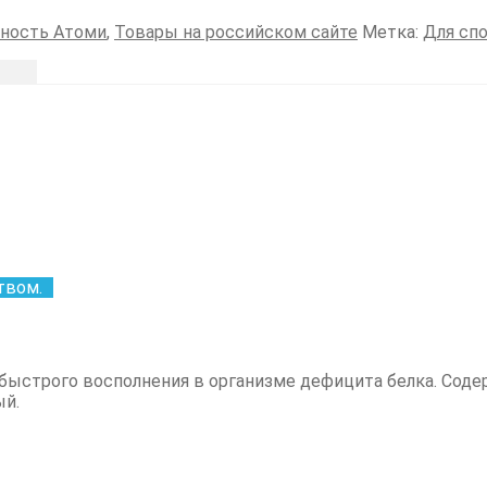
йность Атоми
,
Товары на российском сайте
Метка:
Для сп
твом.
я быстрого восполнения в организме дефицита белка. Сод
ый.