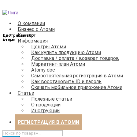
Перейти
Перейти
к
к
О компании
навигации
содержимому
Бизнес с Атоми
Каталог
Информация
Центры Атоми
Как купить продукцию Атоми
Доставка / оплата / возврат товаров
Маркетинг-план Атоми
Atomy doc
Самостоятельная регистрация в Атоми
Как восстановить ID и пароль
Скачать мобильное приложение Атоми
Статьи
Полезные статьи
О продукции
Инструкции
Бизнес
РЕГИСТРАЦИЯ В АТОМИ
Искать: