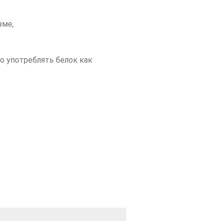
зме,
о употреблять белок как