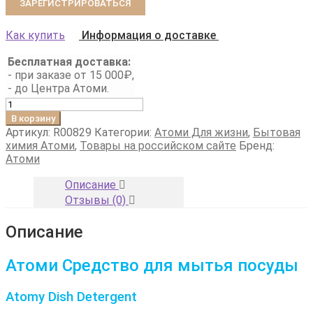
ЗАРЕГИСТРИРОВАТЬСЯ
Как купить
Информация о доставке
Бесплатная доставка:
- при заказе от 15 000₽,
- до Центра Атоми.
Количество
товара
В корзину
Атоми
Артикул:
R00829
Категории:
Атоми Для жизни
,
Бытовая
Средство
химия Атоми
,
Товары на российском сайте
Бренд:
для
Атоми
мытья
посуды
Описание
Отзывы (0)
Описание
Атоми Средство для мытья посуды
Atomy Dish Detergent