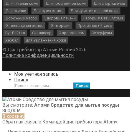
Для питания кожи
Для проблемной кожи
Для спортсменов
Для стирки
Для сухих волос
Для чувствительной кожи
Дорожный набор
Здоровье печени
Наборы и Сеты Атоми
От выпадения волос
От морщин
Протеиновый уход
Рут Вайтал
Скалпкеар
С прополисом
Суперфуды
Хербал
для Увлажнения кожи
© Дистрибьютор Атоми Россия 2026
Политика конфиденциальности
.
Моя учётная запись
Поиск
Искать:
Поиск
Вы смотрите:
Атоми Средство для мытья посуды
800,00
₽
В корзину
Обратная связь с Командой дистрибьютора Atomy