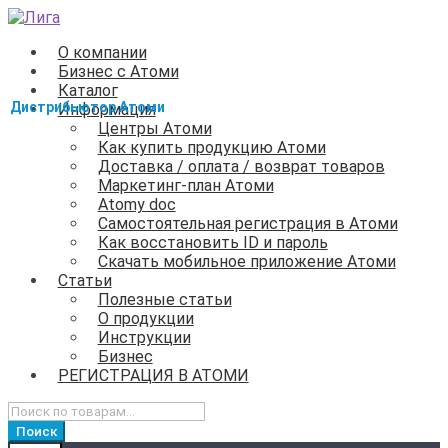
Перейти
Перейти
к
к
О компании
навигации
содержимому
Бизнес с Атоми
Каталог
Информация
Центры Атоми
Как купить продукцию Атоми
Доставка / оплата / возврат товаров
Маркетинг-план Атоми
Atomy doc
Самостоятельная регистрация в Атоми
Как восстановить ID и пароль
Скачать мобильное приложение Атоми
Статьи
Полезные статьи
О продукции
Инструкции
Бизнес
РЕГИСТРАЦИЯ В АТОМИ
Искать:
Поиск