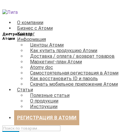
Перейти
Перейти
к
к
О компании
навигации
содержимому
Бизнес с Атоми
Каталог
Информация
Центры Атоми
Как купить продукцию Атоми
Доставка / оплата / возврат товаров
Маркетинг-план Атоми
Atomy doc
Самостоятельная регистрация в Атоми
Как восстановить ID и пароль
Скачать мобильное приложение Атоми
Статьи
Полезные статьи
О продукции
Инструкции
Бизнес
РЕГИСТРАЦИЯ В АТОМИ
Искать: