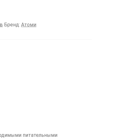
ов
Бренд:
Атоми
бходимыми питательными