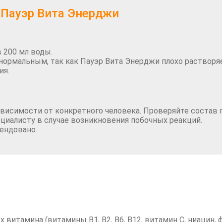
 Пауэр Вита Энерджи
в 200 мл воды.
нормальным, так как Пауэр Вита Энерджи плохо растворя
ия.
висимости от конкретного человека. Проверяйте состав 
ециалисту в случае возникновения побочных реакций.
ендовано.
итамина (витамины В1, В2, В6, В12, витамин С, ниацин, ф