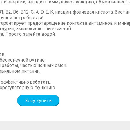
 и энергии, наладить иммунную функцию, обмен веществ
 В2, В6, В12, С,
A, D, E, K,
ниацин, фолиевая кислота, биотин
точной потребности!
гарантирует предотвращение контакта витаминов и минер
таурин, аминокислотные смеси).
е. Просто запейте водой.
ов.
бесконечной рутине.
 работы, частых ночных смен.
вильном питании.
и эффективно работать.
иорегуляторную функцию.
Хочу купить