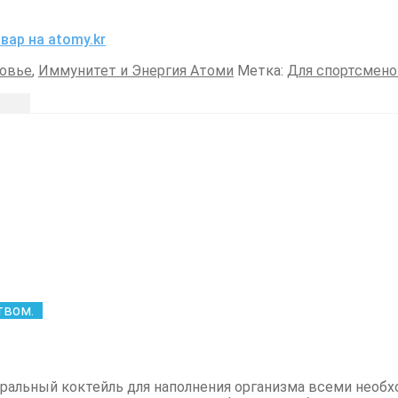
вар на atomy.kr
овье
,
Иммунитет и Энергия Атоми
Метка:
Для спортсмен
твом.
)
ральный коктейль для наполнения организма всеми нео