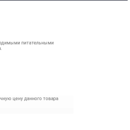
бходимыми питательными
.
очную цену данного товара