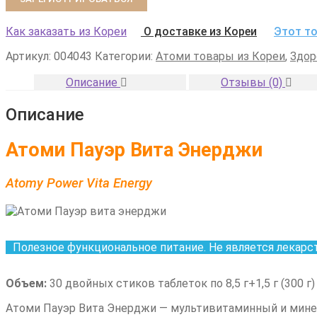
Как заказать из Кореи
О доставке из Кореи
Этот то
Артикул:
004043
Категории:
Атоми товары из Кореи
,
Здор
Описание
Отзывы (0)
Описание
Атоми Пауэр Вита Энерджи
Atomy Power Vita Energy
Полезное функциональное питание. Не является лекарс
Объем:
30 двойных стиков таблеток по
8,5 г+1,5 г
(
300 г
Атоми Пауэр Вита Энерджи — мультивитаминный и мине