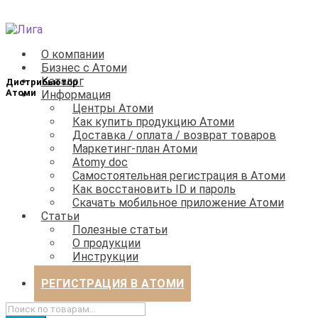
Перейти
Перейти
к
к
О компании
навигации
содержимому
Бизнес с Атоми
Каталог
Информация
Центры Атоми
Как купить продукцию Атоми
Доставка / оплата / возврат товаров
Маркетинг-план Атоми
Atomy doc
Самостоятельная регистрация в Атоми
Как восстановить ID и пароль
Скачать мобильное приложение Атоми
Статьи
Полезные статьи
О продукции
Инструкции
Бизнес
РЕГИСТРАЦИЯ В АТОМИ
Искать: