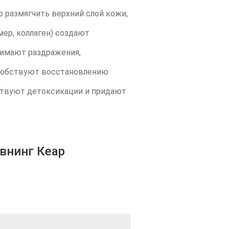
о размягчить верхний слой кожи,
ер, коллаген) создают
нимают раздражения,
пособствуют восстановлению
ствуют детоксикации и придают
внинг Кеар