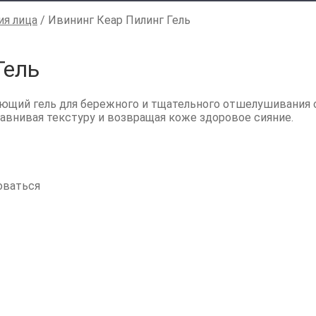
ия лица
/
Ивининг Кеар Пилинг Гель
Гель
ющий гель для бережного и тщательного отшелушивания
авнивая текстуру и возвращая коже здоровое сияние.
оваться