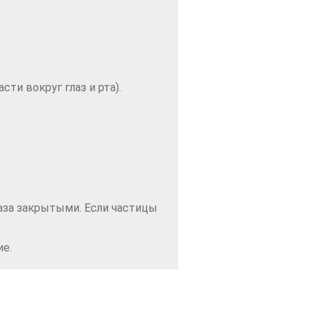
ти вокруг глаз и рта).
аза закрытыми. Если частицы
ие.