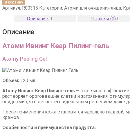
товара
В корзину
Атоми
Артикул:
R00315
Категории:
Атоми для очищения лица
,
Кр
Ивининг
Кеар
Описание
Отзывы (0)
Пилинг
Гель
Описание
Атоми Ивнинг Кеар Пилинг-гель
Atomy Peeling Gel
Объем:
120 мл
Atomy Ивнинг Кеар Пилинг-гель
— это высокоэффективн
растворяет ороговевшие клетки и загрязнения, стимулир
эпидермис, что делает его идеальным решением даже д
После применения кожа становится идеально гладкой, 
кремов.
Особенности и преимущества продукта: