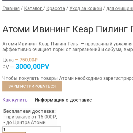
Главная
/
Каталог
/
Красота
/
Уход за кожей
/
для очищен
Атоми Ивининг Кеар Пилинг 
Атоми Ивининг Кеар Пилинг Гель — прозрачный увлажня
эффективно очищает поры от загрязнений и себума, выр
Цена
—
750,00₽
3000,00PV
PV —
Чтобы покупать товары Атоми необходимо зарегистрир
ЗАРЕГИСТРИРОВАТЬСЯ
Как купить
Информация о доставке
Бесплатная доставка:
- при заказе от 15 000₽,
- до Центра Атоми.
Количество