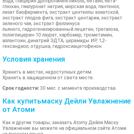
Вода, глицерин дропропиленгликоль, бетаин, бета-
глюкан, гиалуронат натрия, морская вода, пантенол,
лизат биофермента, экстракт центеллы азиатской,
экстракт плодов фига, экстракт центарии, экстракт
зеленого чая, экстракт феллинуса
льяного, гидрогенизированный лецитин, трегалоза,
полиглицерин-10 лаурат, карбомер, трометамин,
аллантоин, динатрий ЭДТА, церамиды ИР, 1,2-
гександиол, отдушка, гидроксиацетофенон.
Условия хранения
Хранить в местах, недоступных детям.
Хранить в защищенном от света месте.
Срок годности:
30 мес. с момента производства.
Как купитьмаску Дейли Увлажнение
от Атоми
Как и другие товары, заказать Atomy Дейли Маску
Увлажнение вы можете на официальном сайте Атоми
на русском языке.