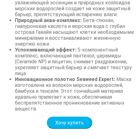
увлажняющей эссенции и природных коллоидов
морских водорослей создает на коже защитный
барьер, препятствующий испарению влаги.
Природный аква-комплекс:
Бета-глюкан,
гиалуроновая кислота и морская вода с глубин
острова Гавайи насыщают клетки необходимыми
минералами и восстанавливают жизненную
энергию кожи.
Успокаивающий эффект:
5-компонентный
комплекс, включающий пантенол, церамиды
(Ceramide NP) и лецитин, снимает раздражение,
укрепляет защитный барьер и смягчает текстуру
лица.
Инновационное полотно Seaweed Expert:
Маска
изготовлена из волокон морских водорослей,
бамбука и тенселя. Этот тончайший материал
идеально прилегает к коже, обеспечивая
беспрепятственное проникновение активных
веществ.
Хочу купить