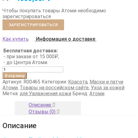
Чтобы покупать товары Атоми необходимо
зарегистрироваться
ЗАРЕГИСТРИРОВАТЬСЯ
Как купить
Информация о доставке
Бесплатная доставка:
- при заказе от 15 000₽,
- до Центра Атоми.
Количество
товара
В корзину
Атоми
Артикул:
R00465
Категории:
Красота
,
Маски и патчи
Дейли
Атоми
,
Товары на российском сайте
,
Уход за кожей
Маска
Метка:
для Увлажнения кожи
Бренд:
Атоми
Увлажнение
Описание
Отзывы (0)
Описание