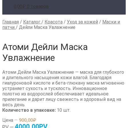
0,00
₽
0 товаров
Главная
/
Каталог
/
Красота
/
Уход за кожей
/
Маски и
патчи
/
Дейли Маска Увлажнение
Атоми Дейли Маска
Увлажнение
Атоми Дейли Маска Увлажнение — маска для глубокого
и длительного насыщения кожи влагой. Благодаря
гиалуроновой кислоте и бета-глюкану маска мгновенно
устраняет сухость и тусклость. Инновационное
полотно из водорослей обеспечивает идеальное
прилегание и дарит лицу свежесть и здоровый вид на
весь день.
Количество в упаковке:
10 шт.
Цена
—
900,00₽
4000,00PV
PV —