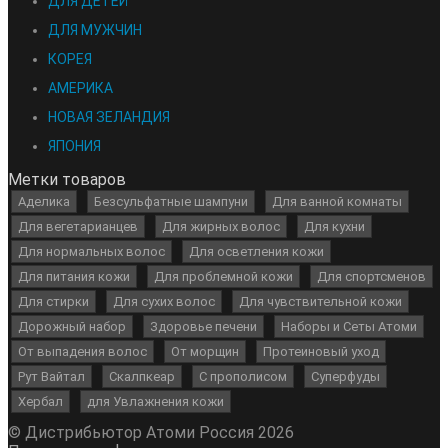
ДЛЯ ДЕТЕЙ
ДЛЯ МУЖЧИН
КОРЕЯ
АМЕРИКА
НОВАЯ ЗЕЛАНДИЯ
ЯПОНИЯ
Метки товаров
Аделика
Безсульфатные шампуни
Для ванной комнаты
Для вегетарианцев
Для жирных волос
Для кухни
Для нормальных волос
Для осветления кожи
Для питания кожи
Для проблемной кожи
Для спортсменов
Для стирки
Для сухих волос
Для чувствительной кожи
Дорожный набор
Здоровье печени
Наборы и Сеты Атоми
От выпадения волос
От морщин
Протеиновый уход
Рут Вайтал
Скалпкеар
С прополисом
Суперфуды
Хербал
для Увлажнения кожи
© Дистрибьютор Атоми Россия 2026