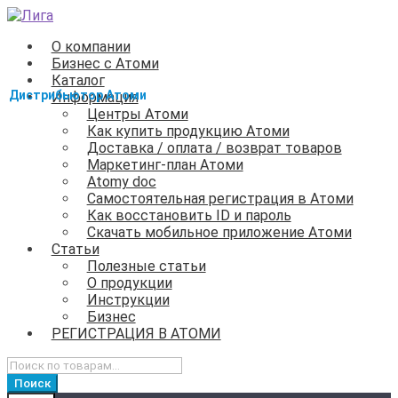
Перейти
Перейти
к
к
О компании
навигации
содержимому
Бизнес с Атоми
Каталог
Информация
Центры Атоми
Как купить продукцию Атоми
Доставка / оплата / возврат товаров
Маркетинг-план Атоми
Atomy doc
Самостоятельная регистрация в Атоми
Как восстановить ID и пароль
Скачать мобильное приложение Атоми
Статьи
Полезные статьи
О продукции
Инструкции
Бизнес
РЕГИСТРАЦИЯ В АТОМИ
Искать:
Поиск