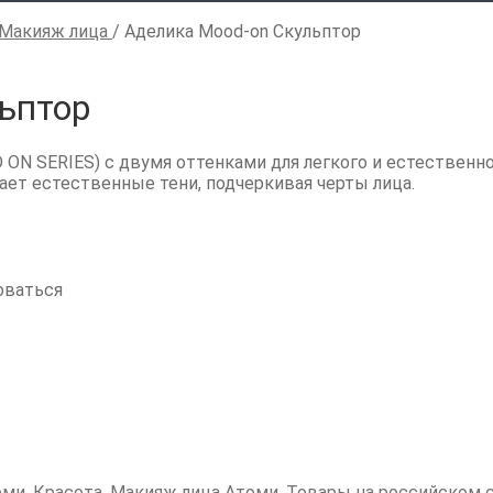
Макияж лица
/
Аделика Mood-on Скульптор
ьптор
ON SERIES) с двумя оттенками для легкого и естественно
ает естественные тени, подчеркивая черты лица.
оваться
оми
,
Красота
,
Макияж лица Атоми
,
Товары на российском 