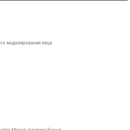
го моделирования лица.
сайте
Метка:
Аделика
Бренд: