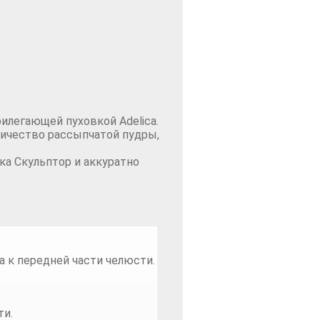
илегающей пуховкой Adelica.
ичество рассыпчатой пудры,
а Скульптор и аккуратно
а к передней части челюсти.
ти.