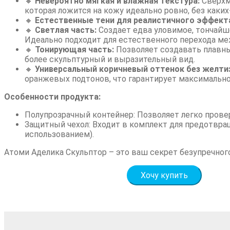
🔸
Невероятно мягкая и влажная текстура:
Сверхм
которая ложится на кожу идеально ровно, без каки
🔸
Естественные тени для реалистичного эффект
🔸
Светлая часть:
Создает едва уловимое, тончайше
Идеально подходит для естественного перехода ме
🔸
Тонирующая часть:
Позволяет создавать плавные
более скульптурный и выразительный вид.
🔸
Универсальный коричневый оттенок без желти
оранжевых подтонов, что гарантирует максимально
Особенности продукта:
Полупрозрачный контейнер: Позволяет легко прове
Защитный чехол: Входит в комплект для предотвра
использованием).
Атоми Аделика Скульптор – это ваш секрет безупречног
Хочу купить