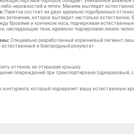
елкодисперсный порошок обладает уникальной влажной и
х-либо неровностей и пятен. Макияж выглядит естественно
а:
Палетка состоит из двух идеально подобранных оттенко
е затенение, которое выглядит настолько естественно, б
жду бровями и кончиком носа, подчеркивая естественные
, ниспадающие тени, идеально подчеркивая линию челюст
зны:
Специально разработанный коричневый пигмент лиш
 естественный и благородный результат.
рить оттенки, не открывая крышку.
щения повреждений при транспортировке (одноразовый, 
о контуринга, который подчеркнет вашу естественную кр