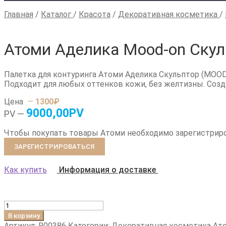
Главная
/
Каталог
/
Красота
/
Декоративная косметика
/
Атоми Аделика Mood-on Скул
Палетка для контуринга Атоми Аделика Скульптор (MOOD 
Подходит для любых оттенков кожи, без желтизны. Созд
Цена
—
1300
₽
9000,00PV
PV —
Чтобы покупать товары Атоми необходимо зарегистрир
ЗАРЕГИСТРИРОВАТЬСЯ
Как купить
Информация о доставке
Количество
товара
В корзину
Атоми
Артикул:
R00386
Категории:
Декоративная косметика Ат