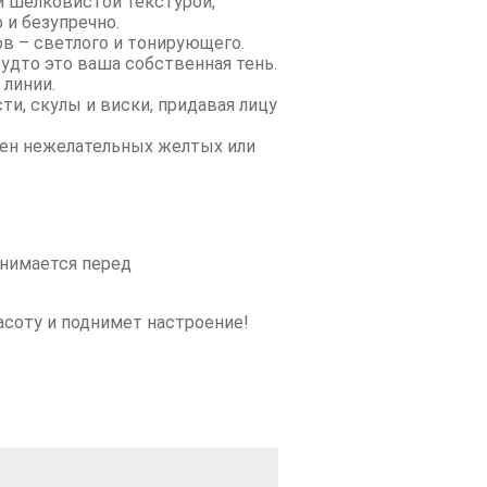
 шелковистой текстурой,
 и безупречно.
в – светлого и тонирующего.
удто это ваша собственная тень.
 линии.
и, скулы и виски, придавая лицу
ен нежелательных желтых или
снимается перед
асоту и поднимет настроение!