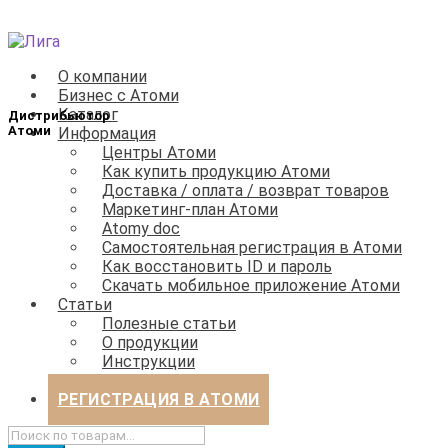
Перейти
Перейти
к
к
О компании
навигации
содержимому
Бизнес с Атоми
Каталог
Информация
Центры Атоми
Как купить продукцию Атоми
Доставка / оплата / возврат товаров
Маркетинг-план Атоми
Atomy doc
Самостоятельная регистрация в Атоми
Как восстановить ID и пароль
Скачать мобильное приложение Атоми
Статьи
Полезные статьи
О продукции
Инструкции
Бизнес
РЕГИСТРАЦИЯ В АТОМИ
Искать: