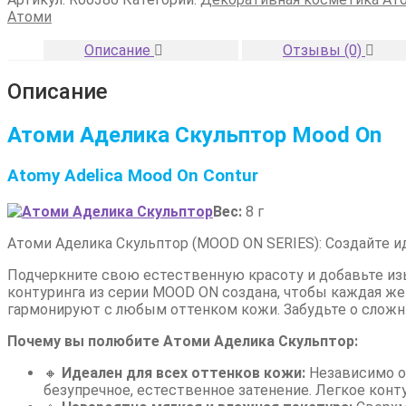
Аделика
Атоми
Mood-
on
Описание
Отзывы (0)
Скульптор
Описание
Атоми Аделика Скульптор Mood On
Atomy Adelica Mood On Contur
Вес:
8 г
Атоми Аделика Скульптор (MOOD ON SERIES): Создайте и
Подчеркните свою естественную красоту и добавьте изы
контуринга из серии MOOD ON создана, чтобы каждая же
гармонируют с любым оттенком кожи. Забудьте о сложн
Почему вы полюбите Атоми Аделика Скульптор:
🔸
Идеален для всех оттенков кожи:
Независимо от
безупречное, естественное затенение. Легкое кон