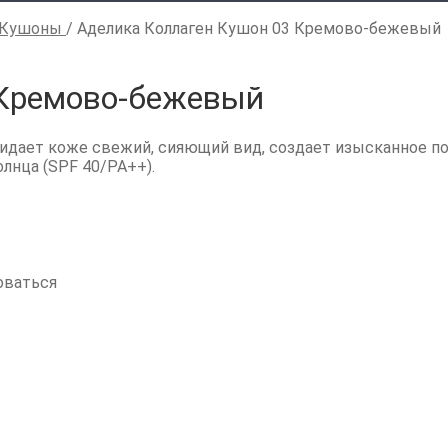
Кушоны
/
Аделика Коллаген Кушон 03 Кремово-бежевый
 Кремово-бежевый
дает коже свежий, сияющий вид, создает изысканное по
лнца (SPF 40/PA++).
оваться