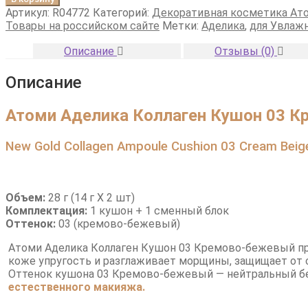
Аделика
Артикул:
R04772
Категорий:
Декоративная косметика Ат
Коллаген
Товары на российском сайте
Метки:
Аделика
,
для Увлаж
Кушон
03
Описание
Отзывы (0)
Кремово-
бежевый
Описание
Атоми
Аделика
Коллаген Кушон 03 
New Gold Collagen Ampoule Cushion 03 Cream Beig
Объем:
28 г (14 г X 2 шт)
Комплектация:
1 кушон + 1 сменный блок
Оттенок:
03 (кремово-бежевый)
Атоми Аделика Коллаген Кушон 03 Кремово-бежевый пр
коже упругость и разглаживает морщины, защищает от с
Оттенок кушона 03 Кремово-бежевый — нейтральный б
естественного макияжа.