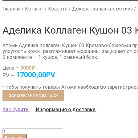
Главная
/
Каталог
/
Красота
/
Декоративная косметика
/
Аделика Коллаген Кушон 03
Атоми Аделика Коллаген Кушон 03 Кремово-бежевый при
упругость кожи, разглаживает морщины, защищает от со
В комплекте — 1 кушон, 1 сменный блок.
Цена
—
3000
₽
17000,00PV
PV —
Чтобы покупать товары Атоми необходимо зарегистрир
ЗАРЕГИСТРИРОВАТЬСЯ
Как купить
Информация о доставке
Количество
товара
В корзину