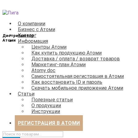
Перейти
Перейти
к
к
О компании
навигации
содержимому
Бизнес с Атоми
Каталог
Информация
Центры Атоми
Как купить продукцию Атоми
Доставка / оплата / возврат товаров
Маркетинг-план Атоми
Atomy doc
Самостоятельная регистрация в Атоми
Как восстановить ID и пароль
Скачать мобильное приложение Атоми
Статьи
Полезные статьи
О продукции
Инструкции
Бизнес
РЕГИСТРАЦИЯ В АТОМИ
Искать: