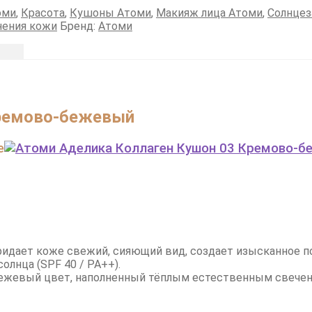
оми
,
Красота
,
Кушоны Атоми
,
Макияж лица Атоми
,
Солнцез
нения кожи
Бренд:
Атоми
Кремово-бежевый
e
идает коже свежий, сияющий вид, создает изысканное по
олнца (SPF 40 / PA++).
ежевый цвет, наполненный тёплым естественным свече