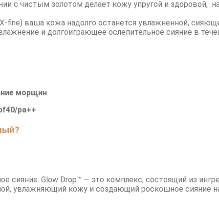
нии с чистым золотом делает кожу упругой и здоровой, на
, X-fine) ваша кожа надолго останется увлажненной, сияющ
лажнение и долгоиграющее ослепительное сияние в течен
ание морщин
pf40/pa++
ный?
ое сияние. Glow Drop™ — это комплекс, состоящий из ингр
лой, увлажняющий кожу и создающий роскошное сияние на