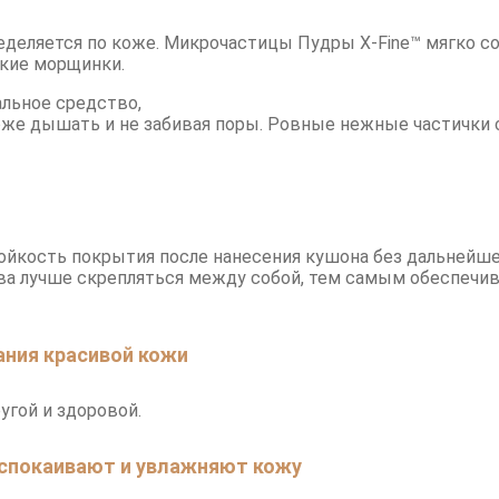
деляется по коже. Микрочастицы Пудры X-Fine™ мягко с
лкие морщинки.
альное средство,
оже дышать и не забивая поры. Ровные нежные частички 
ойкость покрытия после нанесения кушона без дальнейше
ва лучше скрепляться между собой, тем самым обеспечив
ания красивой кожи
угой и здоровой.
успокаивают и увлажняют кожу