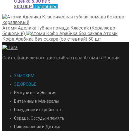
Оценка
5.00
из 5
800,00
₽
Подробнее
Атоми Аделика губная помада Классик (Кораллово-
бежевый)
Атоми
Кофе Арабика без сахара (со стевией) 50 шт
Сайт официального дистрибьютора Атоми в России
ХЕМОХИМ
ЗДОРОВЬЕ
Иммунитет и Энергия
Витамины и Минералы
Похудение и стройность
Сердце, Сосуды и память
Пищеварение и Детокс