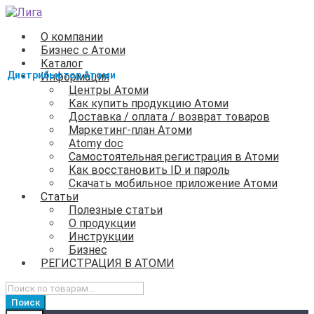
Перейти
Перейти
к
к
О компании
навигации
содержимому
Бизнес с Атоми
Каталог
Информация
Центры Атоми
Как купить продукцию Атоми
Доставка / оплата / возврат товаров
Маркетинг-план Атоми
Atomy doc
Самостоятельная регистрация в Атоми
Как восстановить ID и пароль
Скачать мобильное приложение Атоми
Статьи
Полезные статьи
О продукции
Инструкции
Бизнес
РЕГИСТРАЦИЯ В АТОМИ
Искать:
Поиск