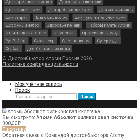
Для нормальных волос
Для осветления кожи
Для питания кожи
Для проблемной кожи
Для спортсменов
Для стирки
Для сухих волос
Для чувствительной кожи
Дорожный набор
Здоровье печени
Наборы и Сеты Атоми
От выпадения волос
От морщин
Протеиновый уход
Рут Вайтал
Скалпкеар
С прополисом
Суперфуды
Хербал
для Увлажнения кожи
© Дистрибьютор Атоми Россия 2026
Политика конфиденциальности
.
Моя учётная запись
Поиск
Искать:
Поиск
Вы смотрите:
Атоми Абсолют силиконовая кисточка
300,00
₽
В корзину
Обратная связь с Командой дистрибьютора Atomy