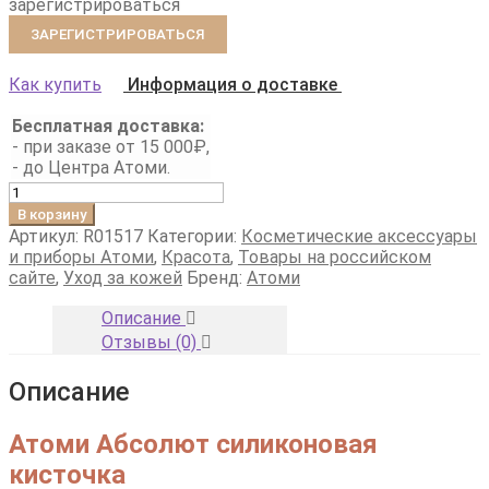
зарегистрироваться
ЗАРЕГИСТРИРОВАТЬСЯ
Как купить
Информация о доставке
Бесплатная доставка:
- при заказе от 15 000₽,
- до Центра Атоми.
Количество
товара
В корзину
Атоми
Артикул:
R01517
Категории:
Косметические аксессуары
Абсолют
и приборы Атоми
,
Красота
,
Товары на российском
силиконовая
сайте
,
Уход за кожей
Бренд:
Атоми
кисточка
Описание
Отзывы (0)
Описание
Атоми Абсолют силиконовая
кисточка