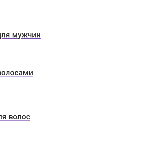
для мужчин
 волосами
ля волос