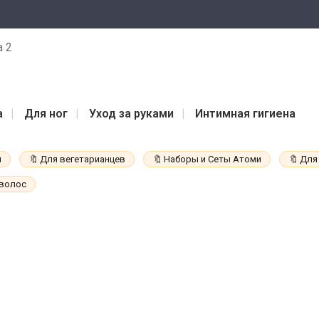
а 2
а
Для ног
Уход за руками
Интимная гигиена
и
Для вегетарианцев
Наборы и Сеты Атоми
Для
 волос